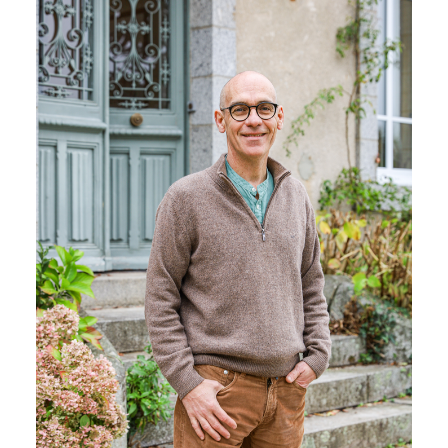
© Stéphane Clément / YaPasPhoto