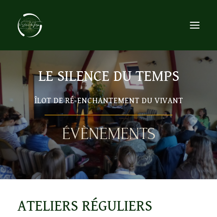
LE SILENCE DU TEMPS
ACCUEIL
LE LIEU
ÎLOT DE RÉ-ENCHANTEMENT DU VIVANT
L’ESPRIT DU LIEU
ORGANISER
ÉVÈNEMENTS
SE RESSOURCER
ÉVÉNEMENTS
CONTACT
RECHERCHE
ATELIERS
RÉGULIERS