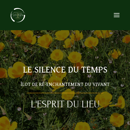
ACCUEIL
LE LIEU
L’ESPRIT DU LIEU
LE SILENCE DU TEMPS
ORGANISER
SE RESSOURCER
ÎLOT DE RÉ-ENCHANTEMENT DU VIVANT
ÉVÉNEMENTS
CONTACT
L'ESPRIT DU LIEU
RECHERCHE